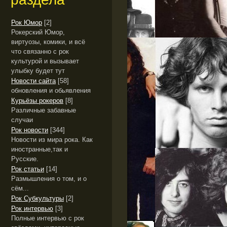
Рок Юмор
[2]
Рокерский Юмор,
виртуозы, комики, и всё
что связанно с рок
культурой и вызывает
улыбку будет тут
Новости сайта
[58]
обновления и обьявления
Курьёзы рокеров
[8]
Различные забавные
случаи
Рок новости
[344]
Новости из мира рока. Как
иностранные,так и
Русские.
Рок статьи
[14]
Размышления о том, и о
сём...
Рок Субкультуры
[2]
Рок интервью
[3]
Полные интервью с рок