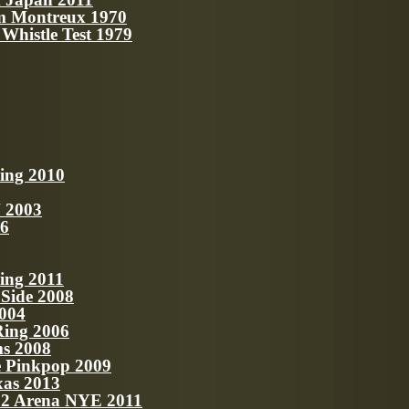
om Montreux 1970
Whistle Test 1979
ing 2010
 2003
96
ing 2011
 Side 2008
2004
Ring 2006
ms 2008
e Pinkpop 2009
xas 2013
O2 Arena NYE 2011