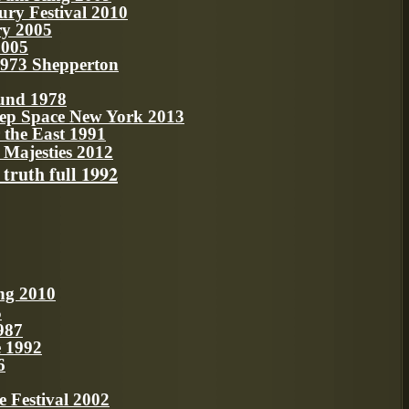
bury Festival 2010
ry 2005
2005
 1973 Shepperton
ound 1978
eep Space New York 2013
the East 1991
Majesties 2012
truth full 1992
ng 2010
5
987
e 1992
6
 Festival 2002