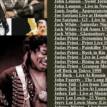
John Lennon - Sweet Toro
John Lennon - Live in Ne
Janis Joplin - Appearances
Joe Satriani Live at Heine
Joe Satriani - G3 - Live I
Jack White - Saturday Nig
Jack White - Full Amex
Jack White - Glastonbury
Judas Priest - Screaming f
Judas Priest - Priest Live 
Judas Priest - Painkiller T
Judas Priest - Rock in Rio
Judas Priest - Live in Lon
Judas Priest - Rising in th
Judas Priest - Graspop Me
Jeff Beck in Tokyo 1999
Jeff Beck - Live At Ronnie 
John Fogerty - The Long
Jethro Tull - Live from T
Jethro Tull - Live At Luga
Jethro Tull - Live at Mont
Jerry Lee Lewis - 25 Years
Jerry Lee Lewis Show (Liv
Johnny Winter - Live fro