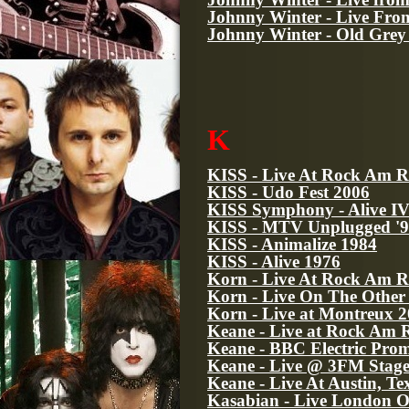
Johnny Winter - Live Fr
Johnny Winter - Old Grey 
K
KISS - Live At Rock Am R
KISS - Udo Fest 2006
KISS Symphony - Alive IV
KISS - MTV Unplugged '
KISS - Animalize 1984
KISS - Alive 1976
Korn - Live At Rock Am R
Korn - Live On The Other
Korn - Live at Montreux 
Keane - Live at Rock Am 
Keane - BBC Electric Pro
Keane - Live @ 3FM Stag
Keane - Live At Austin, Te
Kasabian - Live London 