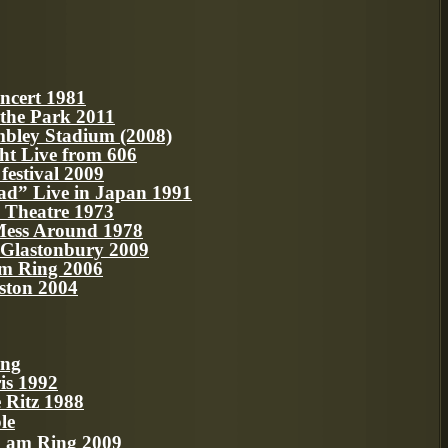
ncert 1981
n the Park 2011
mbley Stadium (2008)
ght Live from 606
festival 2009
ad” Live in Japan 1991
 Theatre 1973
Mess Around 1978
 Glastonbury 2009
Am Ring 2006
ston 2004
ing
is 1992
e Ritz 1988
le
k am Ring 2009