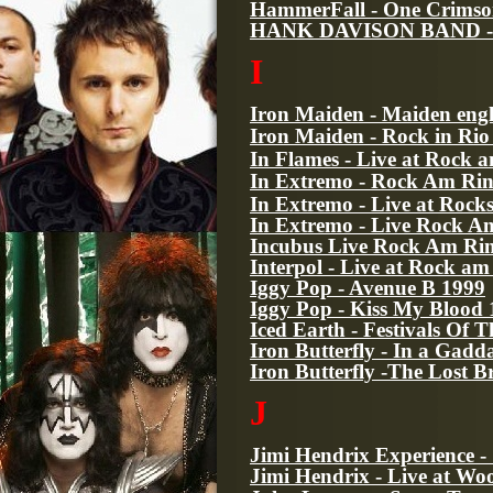
HammerFall - One Crimso
HANK DAVISON BAND - R
I
Iron Maiden - Maiden eng
Iron Maiden - Rock in Rio
In Flames - Live at Rock 
In Extremo - Rock Am Rin
In Extremo - Live at Rock
In Extremo - Live Rock A
Incubus Live Rock Am Ri
Interpol - Live at Rock a
Iggy Pop - Avenue B 1999
Iggy Pop - Kiss My Blood
Iced Earth - Festivals Of 
Iron Butterfly - In a Gad
Iron Butterfly -The Lost B
J
Jimi Hendrix Experience -
Jimi Hendrix - Live at Wo