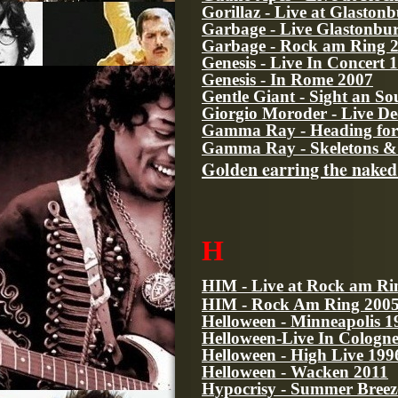
Gorillaz - Live at Glaston
Garbage - Live Glastonbu
Garbage - Rock am Ring 
Genesis - Live In Concert
Genesis - In Rome 2007
Gentle Giant - Sight an S
Giorgio Moroder - Live D
Gamma Ray - Heading for 
Gamma Ray - Skeletons & 
Golden earring the naked 
H
HIM - Live at Rock am Ri
HIM - Rock Am Ring 200
Helloween - Minneapolis 1
Helloween-Live In Cologn
Helloween - High Live 199
Helloween - Wacken 2011
Hypocrisy - Summer Breeze