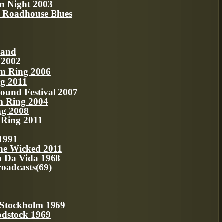
n Night 2003
oadhouse Blues
land
 2002
am Ring 2006
g 2011
sound Festival 2007
m Ring 2004
ng 2008
m Ring 2011
 1991
The Wicked 2011
da Da Vida 1968
roadcasts(69)
 Stockholm 1969
odstock 1969