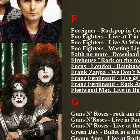
F
Foreigner - Rockpop in Co
Foo Fighters - Live at T i
Foo Fighters - Live At We
Foo Fighters - Wasting Li
Faith no more - Download 
Firehouse "Rock on the ro
Focus - London - Rainbow
Frank Zappa - We Don't 
Franz Ferdinand - Live @
Franz Ferdinand - Rock 
Fleetwood Mac. Live in Bo
G
Guns N' Roses - rock am r
Guns N'Roses - Live in Par
Guns N' Roses - Live at th
Green Day - Bullet in a Bib
Guano Apes - Live at Roc