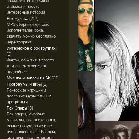
звёздами, интересные
отрывки и просто
интересные истории
Рок музыка
[217]
MP3 сборники лучших
исполнителей рока,
скачать можно бесплатно
чере торрент
Интересное о рок группах
[2]
Факты, события и просто
для рассмотрения по
подробнее.
Музыка и новоси из ВК
[23]
Программы и игры
[2]
Рокерские игрушки и
полезные музыкальные
программы
Рок Оперы
[3]
Рок оперы, мировые
мюзиклы, рок постановки,
самые популярные и не
очень известные. Качаем,
смотрим, наслаждаемся.