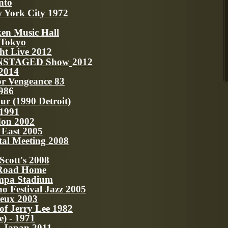
nto
w York City 1972
ken Music Hall
n Tokyo
ht Live 2012
 UNSTAGED Show
2
012
 2014
or Vengeance 83
1986
our (1990 Detroit)
 1991
don 2002
e East 2005
tal Meeting 2008
Scott's 2008
 Road Home
ampa Stadium
no Festival Jazz 2005
reux 2003
 of Jerry Lee 1982
e) - 1971
m Japan 2011