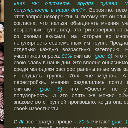
«Как Вы считаете, группа "
Queen
” у
популярность в наши дни?»
. Вероятно, нек
этот вопрос некорректным, потому что он сли
согласна, что нельзя объединять мнения уч
возрастных групп, ведь это три совершенно 
со своими вкусами, на которые во мно
популярность современных им групп. Предла
отдельно каждую возрастную категорию.
участников опроса:
80%
считают
(рис. 8)
, что 
свою славу в наши дни. Это вполне объяснимо,
среди молодежи распространены иные музыка
и слушать группы 70-х «не модно». А
перестройки» мнения разделились почти
считают
(рис. 9)
, что «Queen» не ут
популярность. И это опять же можно объя
знакомство с группой произошло, когда она 
своей известности.
С
III
все гораздо проще –
70%
считают
(рис. 1