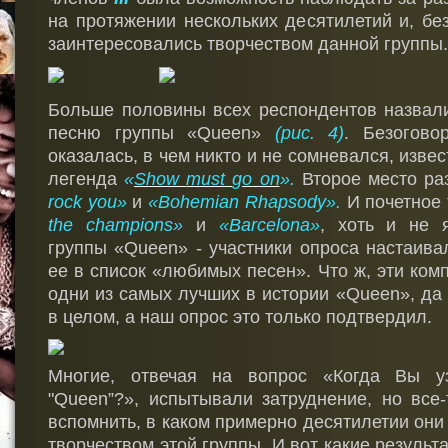
на протяжении нескольких десятилетий и, бе
заинтересовались творчеством данной группы.
Больше половины всех респондентов назва
песню группы «Queen»
(рис. 4)
. Безогово
оказалась, в чем никто и не сомневался, изве
легенда
«
Show
must
go
on
».
Второе место р
rock you»
и
«Bohemian Rhapsody».
И почетное
the
champions
»
и
«
Barcelona
»
, хоть и не 
группы «Queen» - участники опроса настаив
ее в список «любимых песен». Что ж, эти ком
одни из самых лучших в истории «Queen», да 
в целом, а наш опрос это только подтвердил.
Многие, отвечая на вопрос «Когда Вы у
"Queen”?», испытывали затруднение, но все
вспомнить, в каком примерно десятилетии они
творчеством этой группы. И вот какие результ