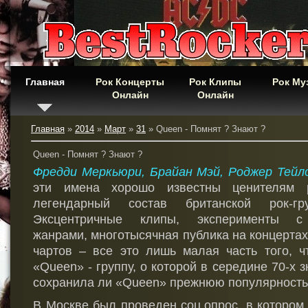
Главная
Рок Концерты
Рок Клипы
Рок Му
Онлайн
Онлайн
Главная
»
2014
»
Март
»
31
» Queen - Помнят ? Знают ?
Queen - Помнят ? Знают ?
Фредди Меркьюри, Брайан Мэй, Роджер Тейл
эти имена хорошо известны ценителям 
легендарный состав британской рок-г
Эксцентричные клипы, эксперименты с
жанрами, многотысячная публика на концертах
чартов – все
это лишь малая часть того, ч
«Queen» - группу, о которой в середине 70-х 
сохранила ли «Queen» прежнюю популярность
В Москве был проведен соц.опрос, в котором