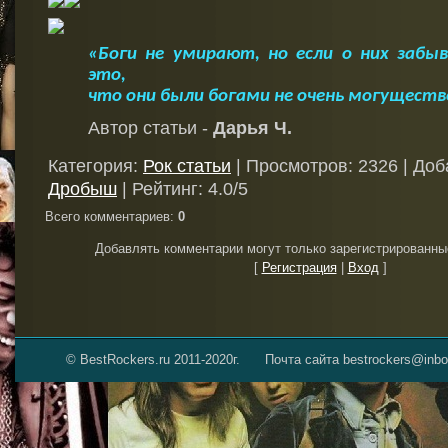
«Боги не умирают, но если о них забы
это,
что они были богами не очень могущест
Автор статьи -
Дарья Ч.
Категория
:
Рок статьи
|
Просмотров
: 2326 |
Доб
Дробыш
|
Рейтинг
:
4.0
/
5
Всего комментариев
:
0
Добавлять комментарии могут только зарегистрированны
[
Регистрация
|
Вход
]
© BestRockers.ru 2011-2020г.
Почта сайта bestrockers@inbo