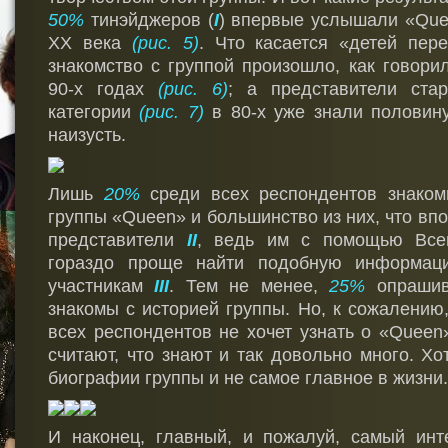
50%
тинэйджеров (
I
) впервые услышали «Quee
ХХ века
(рис. 5)
. Что касается «детей пере
знакомство с группой произошло, как говори
90-х годах
(рис. 6)
; а представители ста
категории
(рис. 7)
в 80-х уже знали половин
наизусть.
Лишь
20%
среди всех респондентов знаком
группы «Queen» и большинство из них, что впо
представители
II
, ведь им с помощью Все
гораздо проще найти подобную информац
участникам
III
. Тем не менее,
25%
опраши
знакомы с историей группы. Но, к сожалению
всех респондентов не хочет узнать о «Quee
считают, что знают и так довольно много. Хо
биографии группы и не самое главное в жизни.
И наконец, главный, и пожалуй, самый инт