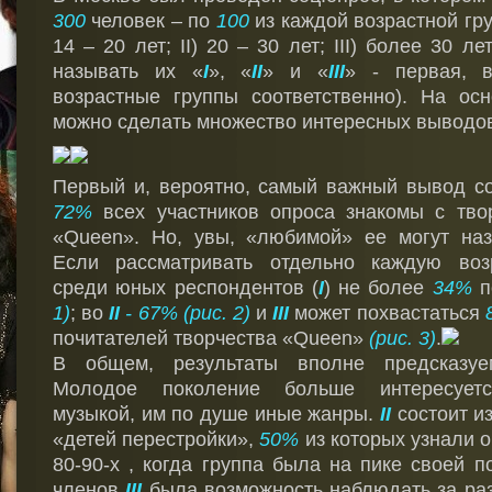
300
человек – по
100
из каждой возрастной гру
14 – 20 лет; II) 20 – 30 лет; III) более 30 л
называть их «
I
», «
II
» и «
III
» - первая, в
возрастные группы соответственно). На осн
можно сделать множество интересных выводо
Первый и, вероятно, самый важный вывод со
72%
всех участников опроса знакомы с тво
«Queen». Но, увы, «любимой» ее могут на
Если рассматривать отдельно каждую возр
среди юных респондентов (
I
) не более
34%
п
1)
; во
II
- 67%
(рис. 2)
и
III
может похвастаться
почитателей творчества «Queen»
(рис. 3)
.
В общем, результаты вполне предсказу
Молодое поколение больше интересуетс
музыкой, им по душе иные жанры.
II
состоит и
«детей перестройки»,
50%
из которых узнали о
80-90-х , когда группа была на пике своей п
членов
III
была возможность наблюдать за ра