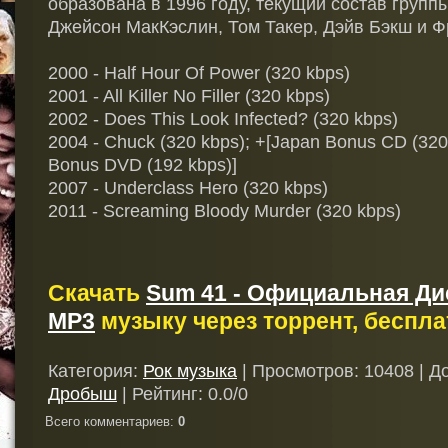
образована в 1996 году, текущий состав группы
Джейсон МакКэслин, Том Такер, Дэйв Бэкш и Ф
2000 - Half Hour Of Power (320 kbps)
2001 - All Killer No Filler (320 kbps)
2002 - Does This Look Infected? (320 kbps)
2004 - Chuck (320 kbps); +[Japan Bonus CD (320
Bonus DVD (192 kbps)]
2007 - Underclass Hero (320 kbps)
2011 - Screaming Bloody Murder (320 kbps)
Скачать
Sum 41 - Официальная Д
MP3
музыку через торрент, беспла
Категория
:
Рок музыка
|
Просмотров
: 10408 |
Д
Дробыш
|
Рейтинг
:
0.0
/
0
Всего комментариев
:
0