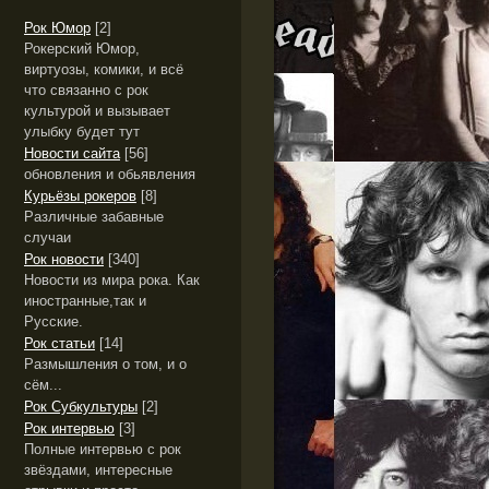
Рок Юмор
[2]
Рокерский Юмор,
виртуозы, комики, и всё
что связанно с рок
культурой и вызывает
улыбку будет тут
Новости сайта
[56]
обновления и обьявления
Курьёзы рокеров
[8]
Различные забавные
случаи
Рок новости
[340]
Новости из мира рока. Как
иностранные,так и
Русские.
Рок статьи
[14]
Размышления о том, и о
сём...
Рок Субкультуры
[2]
Рок интервью
[3]
Полные интервью с рок
звёздами, интересные