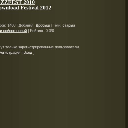
 OZZFEST 2010
ownload Festival 2012
ров
: 1480 |
Добавил
:
Дробыш
|
Теги
:
старый
и осборн новый
|
Рейтинг
:
0.0
/
0
ут только зарегистрированные пользователи.
Регистрация
|
Вход
]