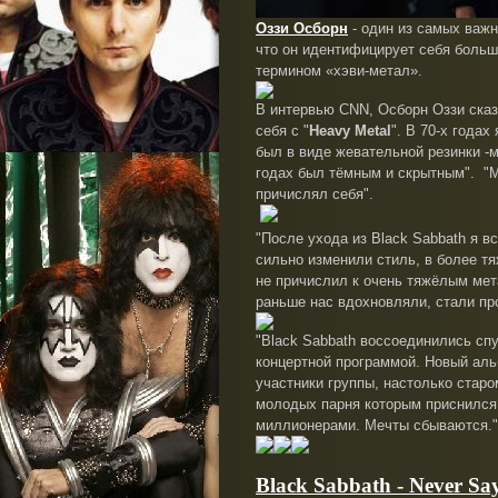
Оззи Осборн
- один
из самых
важн
что он
идентифицирует
себя
больш
термином «
хэви-метал
».
В интервью
CNN,
Осборн
Оззи
сказ
себя
с "
Heavy Metal
"
. В
70-х годах
был в виде
жевательной резинки
-
м
года
х
был
тёмным и скрытным
".
"Мо
причислял себя".
"После ухода из
Black Sabbath я в
сильно изменили стиль, в более т
не причислил к очень тяжёлым ме
раньше нас вдохновляли, стали пр
"Black Sabbath воссоединились сп
концертной программой. Новый аль
участники группы, настолько старо
молодых парня которым приснился 
миллионерами. Мечты сбываются."
Black Sabbath - Never Sa