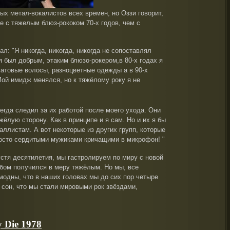
ых метал
-вокалистов
всех времен, но
Оззи
говорит,
е с
тяжелым
блюз-рококом
70-х годов
, чем
с
ал: "Я
никогда, никогда
,
никогда не
сопоставлял
я
был добрым
, этаким блюзо-рокером
,в
80-х годах
я
атовые
волосы,
разноцветные
одежды а
в 90-х
й имидж менялся, но к тяжёлому року я не
сегда следил за их работой после моего ухода.
Они
яжёлую сторону.
Как в принципе и я сам.
Но и их я бы
таллистам.
А вот некоторые
из других групп, которые
осто
сердитыми мужиками
кричащими
в
микрофон
!
"
устя десятилетия, мы гастролируем по миру с новой
бом получился в меру тяжёлым. Но мы, все
модны, что в наших головах мы до сих пор четыре
сон, что мы стали мировыми рок звёздами,
y Die 1978