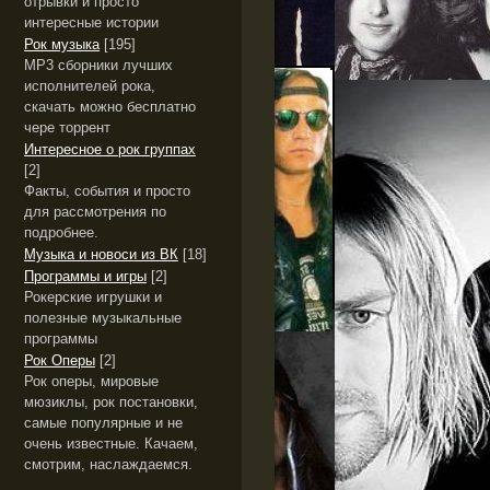
отрывки и просто
интересные истории
Рок музыка
[195]
MP3 сборники лучших
исполнителей рока,
скачать можно бесплатно
чере торрент
Интересное о рок группах
[2]
Факты, события и просто
для рассмотрения по
подробнее.
Музыка и новоси из ВК
[18]
Программы и игры
[2]
Рокерские игрушки и
полезные музыкальные
программы
Рок Оперы
[2]
Рок оперы, мировые
мюзиклы, рок постановки,
самые популярные и не
очень известные. Качаем,
смотрим, наслаждаемся.