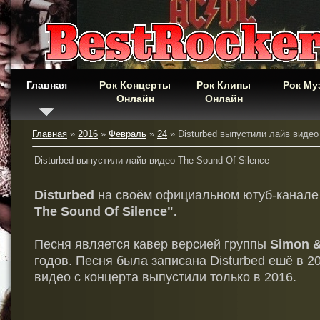
Главная
Рок Концерты
Рок Клипы
Рок Му
Онлайн
Онлайн
Главная
»
2016
»
Февраль
»
24
» Disturbed выпустили лайв видео
Disturbed выпустили лайв видео The Sound Of Silence
Disturbed
на своём официальном ютуб-канале
The Sound Of Silence".
Песня является кавер версией группы
Simon &
годов. Песня была записана Disturbed ешё в 2
видео с концерта выпустили только в 2016.