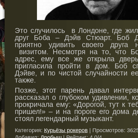
Это случилось
в Лондоне, где жи
друг Боба – Дэйв Стюарт. Боб 
приятно удивить своего друга 
визитом. Несмотря на то, что Б
адрес, ему все же открыла двер
пригласила пройти в дом. Боб с
Дэйве, и по чистой случайности е
также.
Позже, этот парень давал интер
рассказал о глубоком удивлении, к
прокричала ему: «Дорогой, тут к т
пришел!» – и на пороге его дома д
стоял легендарный музыкант.
Категория
:
Курьёзы рокеров
|
Просмотров
: 3625
Добавил
:
Дробыш
|
Рейтинг
:
4.0
/
4