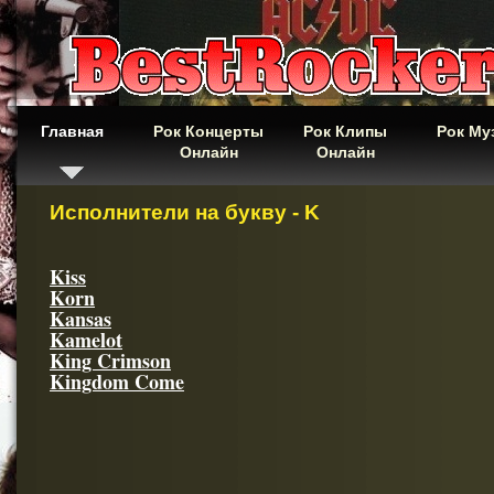
Главная
Рок Концерты
Рок Клипы
Рок Му
Онлайн
Онлайн
Исполнители на букву - K
Kiss
Korn
Kansas
Kamelot
King Crimson
Kingdom Come