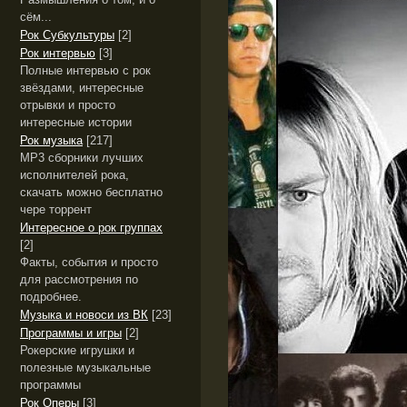
сём...
Рок Субкультуры
[2]
Рок интервью
[3]
Полные интервью с рок
звёздами, интересные
отрывки и просто
интересные истории
Рок музыка
[217]
MP3 сборники лучших
исполнителей рока,
скачать можно бесплатно
чере торрент
Интересное о рок группах
[2]
Факты, события и просто
для рассмотрения по
подробнее.
Музыка и новоси из ВК
[23]
Программы и игры
[2]
Рокерские игрушки и
полезные музыкальные
программы
Рок Оперы
[3]