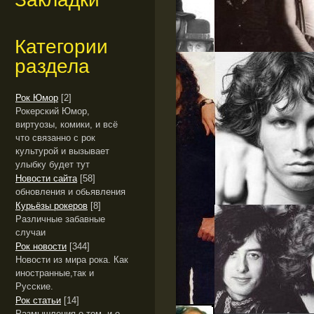
Категории
раздела
Рок Юмор
[2]
Рокерский Юмор,
виртуозы, комики, и всё
что связанно с рок
культурой и вызывает
улыбку будет тут
Новости сайта
[58]
обновления и обьявления
Курьёзы рокеров
[8]
Различные забавные
случаи
Рок новости
[344]
Новости из мира рока. Как
иностранные,так и
Русские.
Рок статьи
[14]
Размышления о том, и о