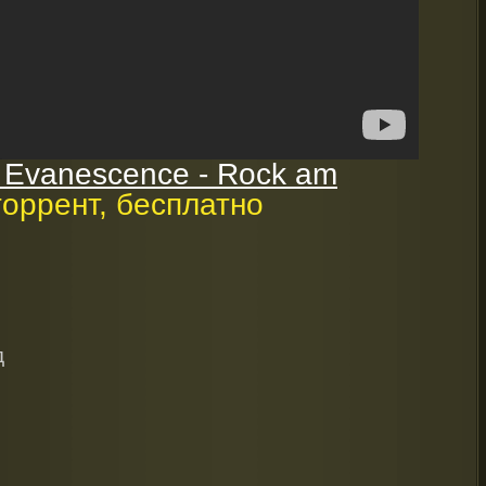
 Evanescence - Rock am
торрент, бесплатно
д