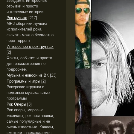
звёздами, интересные
отрывки и просто
интересные истории
Рок музыка
[217]
MP3 сборники лучших
исполнителей рока,
скачать можно бесплатно
чере торрент
Интересное о рок группах
[2]
Факты, события и просто
для рассмотрения по
подробнее.
Музыка и новоси из ВК
[23]
Программы и игры
[2]
Рокерские игрушки и
полезные музыкальные
программы
Рок Оперы
[3]
Рок оперы, мировые
мюзиклы, рок постановки,
самые популярные и не
очень известные. Качаем,
смотрим, наслаждаемся.