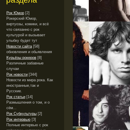
Рок Юмор
[2]
Рокерский Юмор,
виртуозы, комики, и всё
что связанно с рок
культурой и вызывает
улыбку будет тут
Новости сайта
[58]
обновления и обьявления
Курьёзы рокеров
[8]
Различные забавные
случаи
Рок новости
[344]
Новости из мира рока. Как
иностранные,так и
Русские.
Рок статьи
[14]
Размышления о том, и о
сём...
Рок Субкультуры
[2]
Рок интервью
[3]
Полные интервью с рок