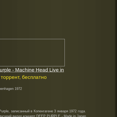
rple - Machine Head Live in
 торрент, бесплатно
penhagen 1972
urple, записанный в Копенгагене 3 января 1972 года.
ичскеий видео концерт DEEP PURPLE - Made in Japan