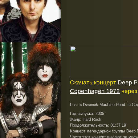
Скачать концерт
Deep Pu
Copenhagen 1972
через
Live in Denmark
Machine Head in Co
Год выпуска: 2005
Жанр: Hard Rock
Продолжительность: 01:37:19
Kонцерт легендарной группы Deep P
Часто этот концерт выдают за миф