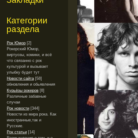
Категории
раздела
Рок Юмор
[2]
Рокерский Юмор,
виртуозы, комики, и всё
что связанно с рок
культурой и вызывает
улыбку будет тут
Новости сайта
[58]
обновления и обьявления
Курьёзы рокеров
[8]
Различные забавные
случаи
Рок новости
[344]
Новости из мира рока. Как
иностранные,так и
Русские.
Рок статьи
[14]
Размышления о том, и о