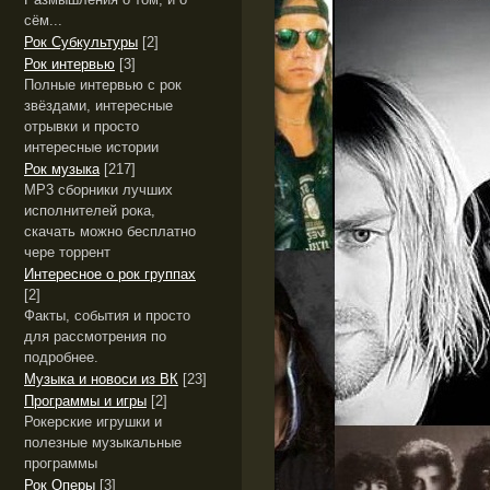
сём...
Рок Субкультуры
[2]
Рок интервью
[3]
Полные интервью с рок
звёздами, интересные
отрывки и просто
интересные истории
Рок музыка
[217]
MP3 сборники лучших
исполнителей рока,
скачать можно бесплатно
чере торрент
Интересное о рок группах
[2]
Факты, события и просто
для рассмотрения по
подробнее.
Музыка и новоси из ВК
[23]
Программы и игры
[2]
Рокерские игрушки и
полезные музыкальные
программы
Рок Оперы
[3]