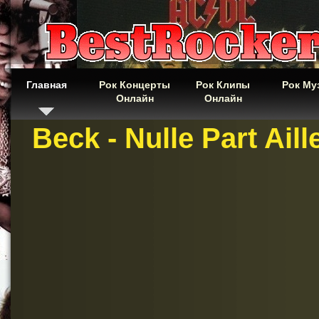
Главная
Рок Концерты
Рок Клипы
Рок Му
Онлайн
Онлайн
Beck - Nulle Part Aill