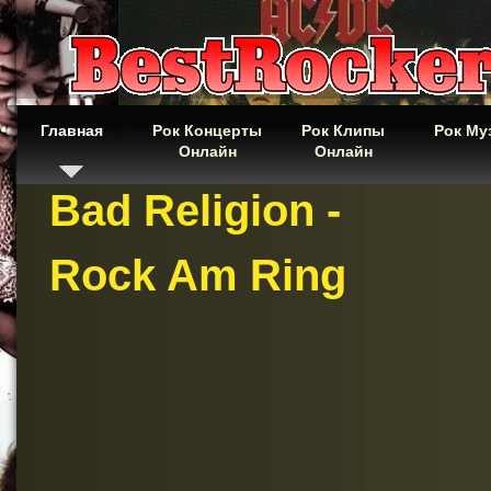
Главная
Рок Концерты
Рок Клипы
Рок Му
Онлайн
Онлайн
Bad Religion -
Rock Am Ring