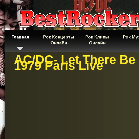
Главная
Рок Концерты
Рок Клипы
Рок Му
Онлайн
Онлайн
AC/DC- Let There Be 
1979 Paris Live